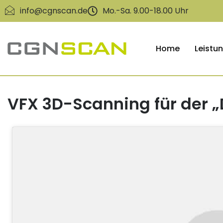
info@cgnscan.de
Mo.-Sa. 9.00-18.00 Uhr
Home
Leistu
VFX 3D-Scanning für der „D