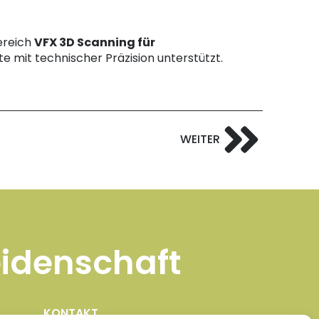
ereich
VFX 3D Scanning für
 mit technischer Präzision unterstützt.
WEITER
eidenschaft
KONTAKT