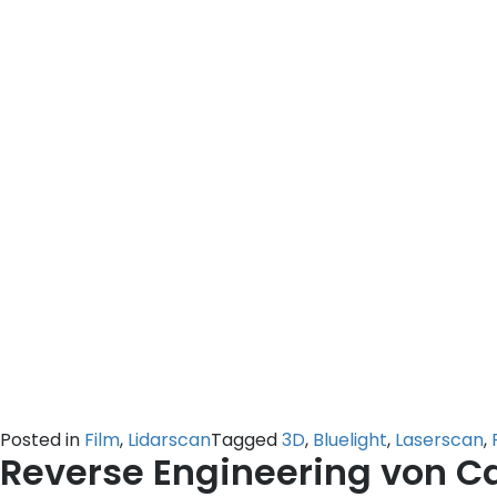
Posted in
Film
,
Lidarscan
Tagged
3D
,
Bluelight
,
Laserscan
,
Reverse Engineering von C