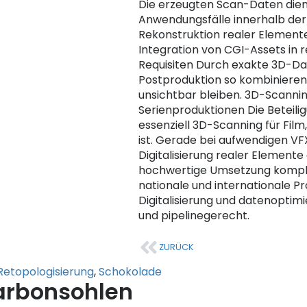
Die erzeugten Scan-Daten dient
Anwendungsfälle innerhalb der 
Rekonstruktion realer Elemen
Integration von CGI-Assets in r
Requisiten Durch exakte 3D-Date
Postproduktion so kombinieren
unsichtbar bleiben. 3D-Scannin
Serienproduktionen Die Beteilig
essenziell 3D-Scanning für Fil
ist. Gerade bei aufwendigen VF
Digitalisierung realer Elemente e
hochwertige Umsetzung komplex
nationale und internationale P
Digitalisierung und datenoptimi
und pipelinegerecht.
ZURÜCK
Retopologisierung
,
Schokolade
arbonsohlen