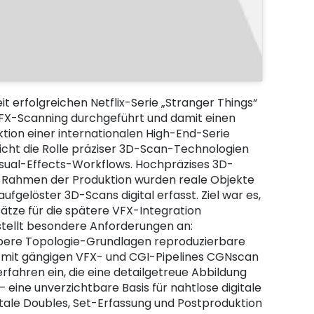
eit erfolgreichen Netflix-Serie „Stranger Things“
FX-Scanning durchgeführt und damit einen
ktion einer internationalen High-End-Serie
eicht die Rolle präziser 3D-Scan-Technologien
isual-Effects-Workflows. Hochpräzises 3D-
Im Rahmen der Produktion wurden reale Objekte
gelöster 3D-Scans digital erfasst. Ziel war es,
tze für die spätere VFX-Integration
stellt besondere Anforderungen an:
bere Topologie-Grundlagen reproduzierbare
t mit gängigen VFX- und CGI-Pipelines CGNscan
rfahren ein, die eine detailgetreue Abbildung
 eine unverzichtbare Basis für nahtlose digitale
itale Doubles, Set-Erfassung und Postproduktion